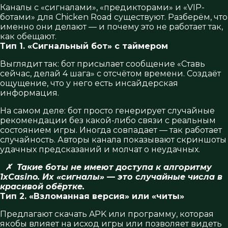
Каналы с «сигналами», «предикторами» и «VIP-
ботами» для Chicken Road существуют. Разберём, что
именно они делают — и почему это не работает так,
как обещают.
Тип 1. «Сигнальный бот» с таймером
Выглядит так: бот присылает сообщение «Ставь
сейчас, делай 4 шага» с отсчётом времени. Создаёт
ощущение, что у него есть инсайдерская
информация.
На самом деле: бот просто генерирует случайные
рекомендации без какой-либо связи с реальным
состоянием игры. Иногда совпадает — так работает
случайность. Авторы канала показывают скриншоты
удачных предсказаний и молчат о неудачных.
✗ Такие боты не имеют доступа к алгоритму
1xCasino. Их «сигналы» — это случайные числа в
красивой обёртке.
Тип 2. «Взломанная версия» или «читы»
Предлагают скачать APK или программу, которая
якобы влияет на исход игры или позволяет видеть