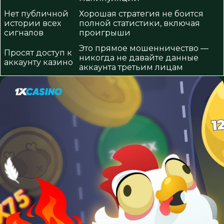
Нет публичной
Хорошая стратегия не боится
истории всех
полной статистики, включая
сигналов
проигрыши
Это прямое мошенничество —
Просят доступ к
никогда не давайте данные
аккаунту казино
аккаунта третьим лицам