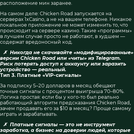
расположение мин заранее.
На самом деле: Chicken Road запускается на
серверах 1xCasino, а не на вашем телефоне. Никакое
локальное приложение не может изменить то, что
происходит на сервере казино. Такие «программы»
в лучшем случае просто не работают, в худшем —
содержат вредоносный код.
✗ Никогда не скачивайте «модифицированные»
версии Chicken Road или «читы» из Telegram.
Риск потерять доступ к аккаунту или заразить
устройство — реальный.
Тип 3. Платные «VIP-сигналы»
За подписку 5–20 долларов в месяц обещают
точные сигналы с процентом выигрыша 70–80%.
Логика простая: если бы у кого-то был реально
работающий алгоритм предсказания Chicken Road,
зачем продавать его за $10 в месяц? Проще самому
играть и зарабатывать.
✗ Платные сигналы — это не инструмент
заработка, а бизнес на доверии людей, которые