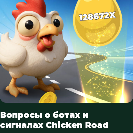
Вопросы о ботах и
сигналах Chicken Road