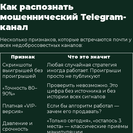
Как распознать
мошеннический Telegram-
канал
Несколько признаков, которые встречаются почти у
всех недобросовестных каналов:
Признак
Что это значит
Скриншоты
Любая случайная стратегия
выигрышей без
иногда работает. Проигрыши
проигрышей
просто не публикуют
Проверить невозможно. Это
«Точность 80–
цифра без источника и без
90%»
истории всех сигналов
Платная «VIP-
Если бы алгоритм работал —
версия»
зачем его продавать?
«Только сегодня», «осталось 3
Давление и
места» — классические приёмы
срочность
манипуляции