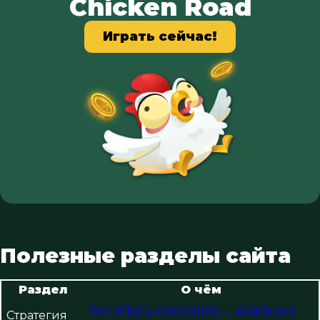
Chicken Road
Играть сейчас!
Полезные разделы сайта
Раздел
О чём
Как играть осознанно — реальные
Стратегия